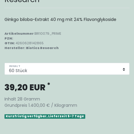
Ginkgo biloba-Extrakt 40 mg mit 24% Flavonglykoside
Artikelnummer
BIR10079_PRIME
PZN:
GTIN:
4260628142865
Hersteller:
Biotics Research
INHALT
*
39,20 EUR
Inhalt
28
Gramm
Grundpreis
1.400,00 € / Kilogramm
Kurzfristig verfügbar, Lieferzeit 5-7 Tage