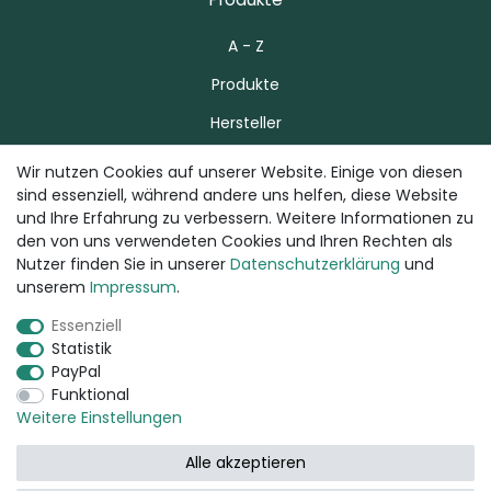
A - Z
Produkte
Hersteller
Wir nutzen Cookies auf unserer Website. Einige von diesen
sind essenziell, während andere uns helfen, diese Website
Über uns
und Ihre Erfahrung zu verbessern. Weitere Informationen zu
den von uns verwendeten Cookies und Ihren Rechten als
Zahlung & Versand
Nutzer finden Sie in unserer
Daten­schutz­erklärung
und
Kontakt
unserem
Impressum
.
Essenziell
Statistik
puravivo.de
PayPal
Funktional
Impressum
Weitere Einstellungen
Datenschutzerklärung
Alle akzeptieren
Widerrufsrecht