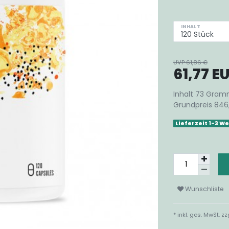
INHALT
UVP 61,86 €
61,77 E
Inhalt
73
Gram
Grundpreis
846
Lieferzeit 1-3 
Wunschliste
* inkl. ges. MwSt. zz