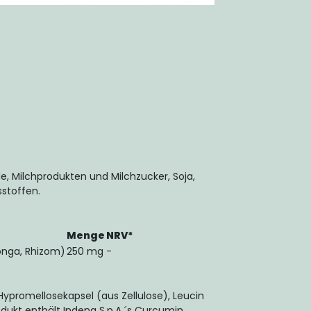
e, Milchprodukten und Milchzucker, Soja,
stoffen.
Menge
NRV*
onga, Rhizom)
250 mg
-
promellosekapsel (aus Zellulose), Leucin
rodukt enthält Indena S.p.A.´s Curcumin