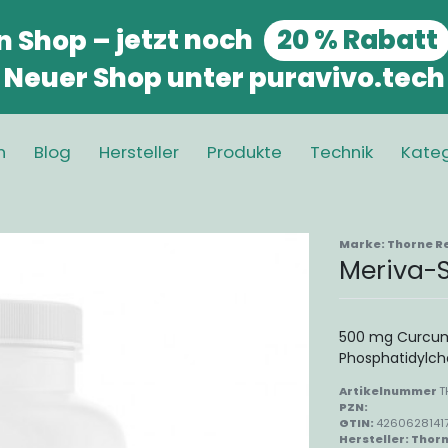
n Shop
–
jetzt noch
20 % Rabatt
Neuer Shop unter puravivo.tech
n
Blog
Hersteller
Produkte
Technik
Kateg
Marke:
Thorne R
Meriva-
500 mg Curcum
Phosphatidylch
Artikelnummer
T
PZN:
GTIN:
4260628141
Hersteller:
Thorn