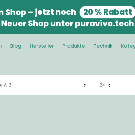
n Shop
–
jetzt noch
20 % Rabatt
Neuer Shop unter puravivo.tech
n
Blog
Hersteller
Produkte
Technik
Kateg