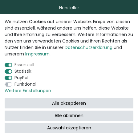
Hersteller
Wir nutzen Cookies auf unserer Website. Einige von diesen
sind essenziell, während andere uns helfen, diese Website
Über uns
und Ihre Erfahrung zu verbessern. Weitere Informationen zu
den von uns verwendeten Cookies und Ihren Rechten als
Zahlung & Versand
Nutzer finden Sie in unserer
Daten­schutz­erklärung
und
Kontakt
unserem
Impressum
.
Essenziell
Statistik
puravivo.de
PayPal
Funktional
Impressum
Weitere Einstellungen
Datenschutzerklärung
Alle akzeptieren
Widerrufsrecht
Alle ablehnen
AGB
Auswahl akzeptieren